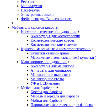
Ресепшн
Мини-кухни
Шкаф-купе
Электронные замки
Фейерверк для Вашего бизнеса
+
Мебель для салонов красоты
Косметологическое оборудование
+
Аксессуары для косметологии
Косметологические кресла
Косметологические тележки
Кушетки массажные и косметологические
+
Кушетки стационарные
Массажные столы складные ( кушетки )
Маникюрное оборудование
+
Аксессуары для маникюра
Аппараты для маникюра
Маникюрные пылесосы
Маникюрные столы
УФ и LED-лампы
Мебель для барберов
+
Кресла для барбера
Мебель и зеркала для барбера
Мойки для барбера
Парикмахерские тележки для барбера