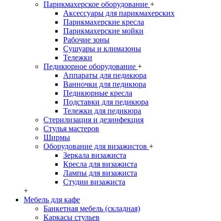
Парикмахерское оборудование
+
Аксессуары для парикмахерских
Парикмахерские кресла
Парикмахерские мойки
Рабочие зоны
Сушуары и климазоны
Тележки
Педикюрное оборудование
+
Аппараты для педикюра
Ванночки для педикюра
Педикюрные кресла
Подставки для педикюра
Тележки для педикюра
Стерилизация и дезинфекция
Стулья мастеров
Ширмы
Оборудование для визажистов
+
Зеркала визажиста
Кресла для визажиста
Лампы для визажиста
Студии визажиста
+
Мебель для кафе
Банкетная мебель (складная)
Каркасы стульев