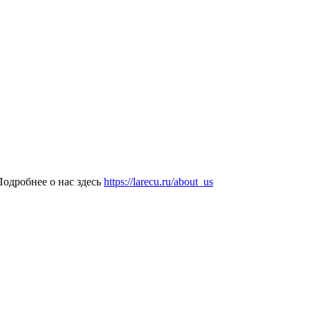
одробнее о нас здесь
https://larecu.ru/about_us