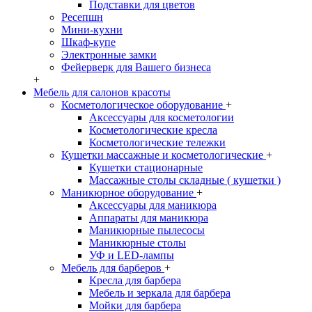
Подставки для цветов
Ресепшн
Мини-кухни
Шкаф-купе
Электронные замки
Фейерверк для Вашего бизнеса
+
Мебель для салонов красоты
Косметологическое оборудование
+
Аксессуары для косметологии
Косметологические кресла
Косметологические тележки
Кушетки массажные и косметологические
+
Кушетки стационарные
Массажные столы складные ( кушетки )
Маникюрное оборудование
+
Аксессуары для маникюра
Аппараты для маникюра
Маникюрные пылесосы
Маникюрные столы
УФ и LED-лампы
Мебель для барберов
+
Кресла для барбера
Мебель и зеркала для барбера
Мойки для барбера