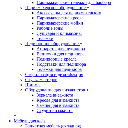
Парикмахерские тележки для барбера
Парикмахерское оборудование
+
Аксессуары для парикмахерских
Парикмахерские кресла
Парикмахерские мойки
Рабочие зоны
Сушуары и климазоны
Тележки
Педикюрное оборудование
+
Аппараты для педикюра
Ванночки для педикюра
Педикюрные кресла
Подставки для педикюра
Тележки для педикюра
Стерилизация и дезинфекция
Стулья мастеров
Ширмы
Оборудование для визажистов
+
Зеркала визажиста
Кресла для визажиста
Лампы для визажиста
Студии визажиста
+
Мебель для кафе
Банкетная мебель (складная)