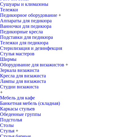
Сушуары и климазоны
Тележки
Педикюрное оборудование
+
Аппараты для педикюра
Ванночки для педикюра
Педикюрные кресла
Подставки для педикюра
Тележки для педикюра
Стерилизация и дезинфекция
Стулья мастеров
Ширмы
Оборудование для визажистов
+
Зеркала визажиста
Кресла для визажиста
Лампы для визажиста
Студии визажиста
+
Мебель для кафе
Банкетная мебель (складная)
Каркасы стульев
Обеденные группы
Подстолья
Столы
Стулья
+
Стулья барные