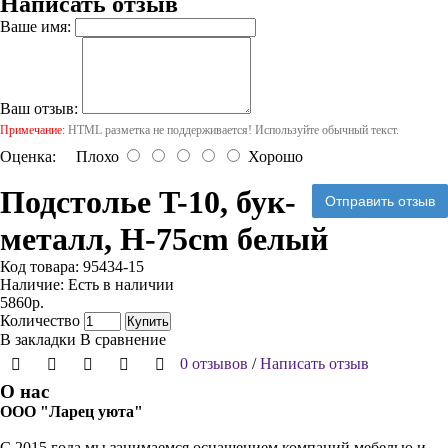
Написать отзыв
Ваше имя:
Ваш отзыв:
Примечание:
HTML разметка не поддерживается! Используйте обычный текст.
Оценка:
Плохо
Хорошо
Подстолье T-10, бук-
Отправить отзыв
металл, H-75cm белый
Код товара:
95434-15
Наличие:
Есть в наличии
5860р.
Количество
Купить
В закладки
В сравнение
0 отзывов
/
Написать отзыв
О нас
ООО "Ларец уюта"
С 2015 года мы занимаемся оснащением компаний мебелью и