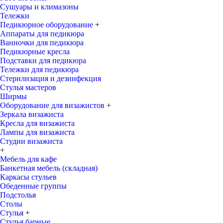
Сушуары и климазоны
Тележки
Педикюрное оборудование
+
Аппараты для педикюра
Ванночки для педикюра
Педикюрные кресла
Подставки для педикюра
Тележки для педикюра
Стерилизация и дезинфекция
Стулья мастеров
Ширмы
Оборудование для визажистов
+
Зеркала визажиста
Кресла для визажиста
Лампы для визажиста
Студии визажиста
+
Мебель для кафе
Банкетная мебель (складная)
Каркасы стульев
Обеденные группы
Подстолья
Столы
Стулья
+
Стулья барные