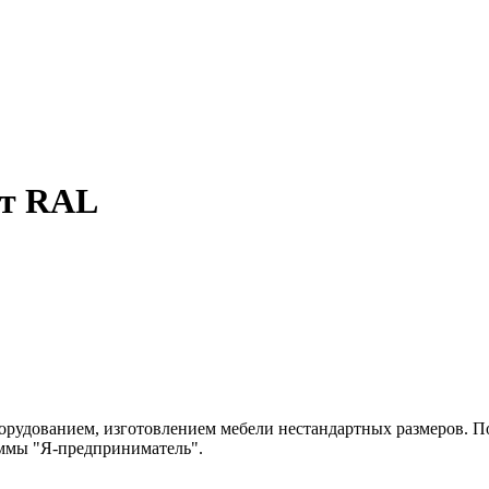
ет RAL
рудованием, изготовлением мебели нестандартных размеров. По
аммы "Я-предприниматель".