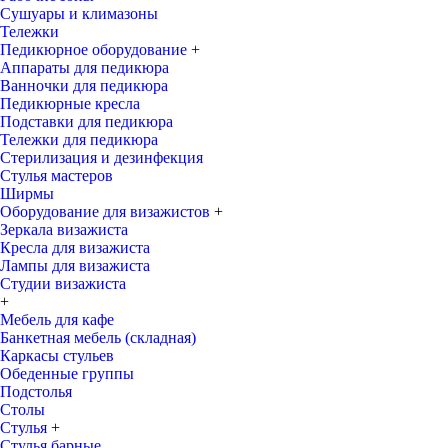
Сушуары и климазоны
Тележки
Педикюрное оборудование
+
Аппараты для педикюра
Ванночки для педикюра
Педикюрные кресла
Подставки для педикюра
Тележки для педикюра
Стерилизация и дезинфекция
Стулья мастеров
Ширмы
Оборудование для визажистов
+
Зеркала визажиста
Кресла для визажиста
Лампы для визажиста
Студии визажиста
+
Мебель для кафе
Банкетная мебель (складная)
Каркасы стульев
Обеденные группы
Подстолья
Столы
Стулья
+
Стулья барные