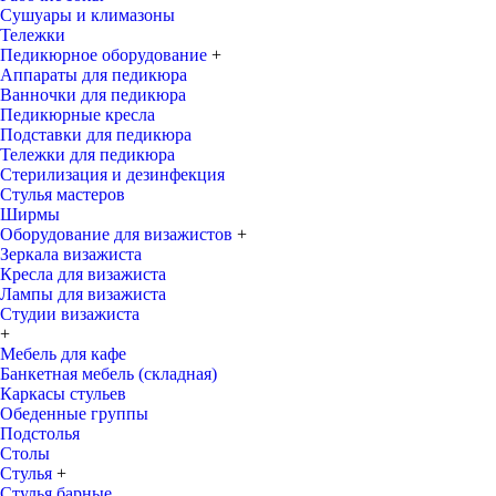
Сушуары и климазоны
Тележки
Педикюрное оборудование
+
Аппараты для педикюра
Ванночки для педикюра
Педикюрные кресла
Подставки для педикюра
Тележки для педикюра
Стерилизация и дезинфекция
Стулья мастеров
Ширмы
Оборудование для визажистов
+
Зеркала визажиста
Кресла для визажиста
Лампы для визажиста
Студии визажиста
+
Мебель для кафе
Банкетная мебель (складная)
Каркасы стульев
Обеденные группы
Подстолья
Столы
Стулья
+
Стулья барные