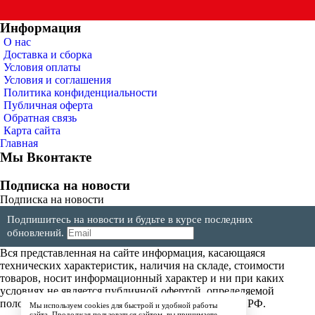
Информация
О нас
Доставка и сборка
Условия оплаты
Условия и соглашения
Политика конфиденциальности
Публичная оферта
Обратная связь
Карта сайта
Главная
Мы Вконтакте
Подписка на новости
Подписка на новости
Подпишитесь на новости и будьте в курсе последних
обновлений.
Вся представленная на сайте информация, касающаяся
технических характеристик, наличия на складе, стоимости
товаров, носит информационный характер и ни при каких
условиях не является публичной офертой, определяемой
положениями Статьи 437(2) Гражданского кодекса РФ.
Мы используем cookies для быстрой и удобной работы
сайта. Продолжая пользоваться сайтом, вы принимаете