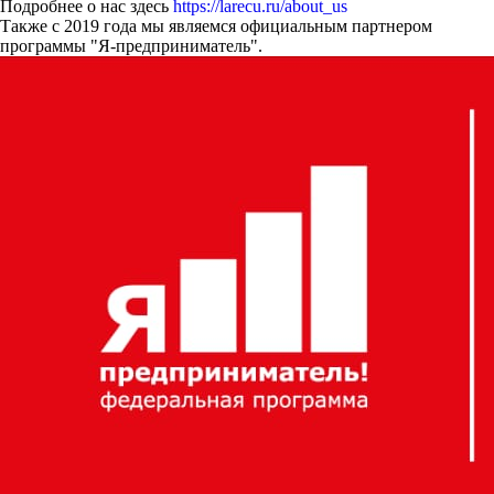
Подробнее о нас здесь
https://larecu.ru/about_us
Также с 2019 года мы являемся официальным партнером
программы "Я-предприниматель".