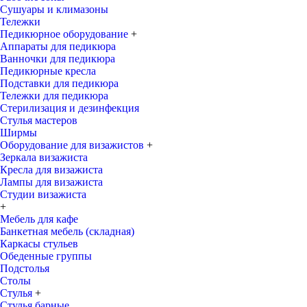
Сушуары и климазоны
Тележки
Педикюрное оборудование
+
Аппараты для педикюра
Ванночки для педикюра
Педикюрные кресла
Подставки для педикюра
Тележки для педикюра
Стерилизация и дезинфекция
Стулья мастеров
Ширмы
Оборудование для визажистов
+
Зеркала визажиста
Кресла для визажиста
Лампы для визажиста
Студии визажиста
+
Мебель для кафе
Банкетная мебель (складная)
Каркасы стульев
Обеденные группы
Подстолья
Столы
Стулья
+
Стулья барные