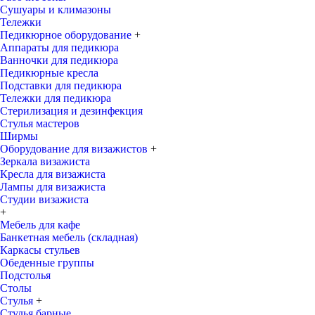
Сушуары и климазоны
Тележки
Педикюрное оборудование
+
Аппараты для педикюра
Ванночки для педикюра
Педикюрные кресла
Подставки для педикюра
Тележки для педикюра
Стерилизация и дезинфекция
Стулья мастеров
Ширмы
Оборудование для визажистов
+
Зеркала визажиста
Кресла для визажиста
Лампы для визажиста
Студии визажиста
+
Мебель для кафе
Банкетная мебель (складная)
Каркасы стульев
Обеденные группы
Подстолья
Столы
Стулья
+
Стулья барные