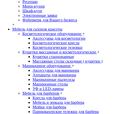
Ресепшн
Мини-кухни
Шкаф-купе
Электронные замки
Фейерверк для Вашего бизнеса
+
Мебель для салонов красоты
Косметологическое оборудование
+
Аксессуары для косметологии
Косметологические кресла
Косметологические тележки
Кушетки массажные и косметологические
+
Кушетки стационарные
Массажные столы складные ( кушетки )
Маникюрное оборудование
+
Аксессуары для маникюра
Аппараты для маникюра
Маникюрные пылесосы
Маникюрные столы
УФ и LED-лампы
Мебель для барберов
+
Кресла для барбера
Мебель и зеркала для барбера
Мойки для барбера
Парикмахерские тележки для барбера