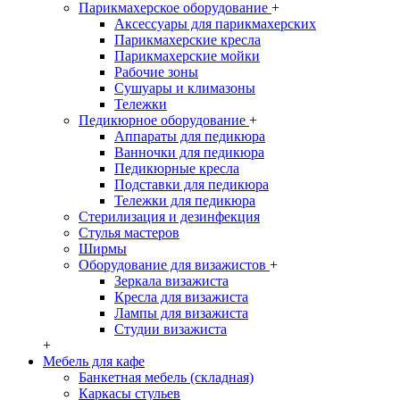
Парикмахерское оборудование
+
Аксессуары для парикмахерских
Парикмахерские кресла
Парикмахерские мойки
Рабочие зоны
Сушуары и климазоны
Тележки
Педикюрное оборудование
+
Аппараты для педикюра
Ванночки для педикюра
Педикюрные кресла
Подставки для педикюра
Тележки для педикюра
Стерилизация и дезинфекция
Стулья мастеров
Ширмы
Оборудование для визажистов
+
Зеркала визажиста
Кресла для визажиста
Лампы для визажиста
Студии визажиста
+
Мебель для кафе
Банкетная мебель (складная)
Каркасы стульев