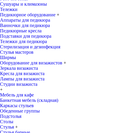
Сушуары и климазоны
Тележки
Педикюрное оборудование
+
Аппараты для педикюра
Ванночки для педикюра
Педикюрные кресла
Подставки для педикюра
Тележки для педикюра
Стерилизация и дезинфекция
Стулья мастеров
Ширмы
Оборудование для визажистов
+
Зеркала визажиста
Кресла для визажиста
Лампы для визажиста
Студии визажиста
+
Мебель для кафе
Банкетная мебель (складная)
Каркасы стульев
Обеденные группы
Подстолья
Столы
Стулья
+
Стулья барные