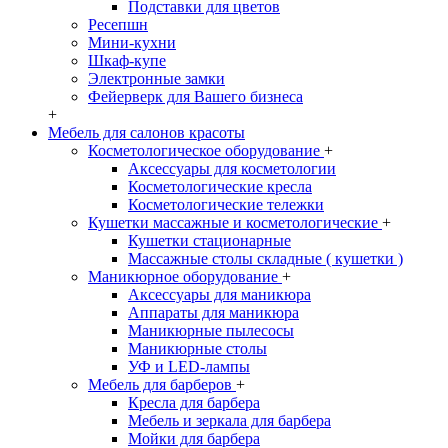
Подставки для цветов
Ресепшн
Мини-кухни
Шкаф-купе
Электронные замки
Фейерверк для Вашего бизнеса
+
Мебель для салонов красоты
Косметологическое оборудование
+
Аксессуары для косметологии
Косметологические кресла
Косметологические тележки
Кушетки массажные и косметологические
+
Кушетки стационарные
Массажные столы складные ( кушетки )
Маникюрное оборудование
+
Аксессуары для маникюра
Аппараты для маникюра
Маникюрные пылесосы
Маникюрные столы
УФ и LED-лампы
Мебель для барберов
+
Кресла для барбера
Мебель и зеркала для барбера
Мойки для барбера