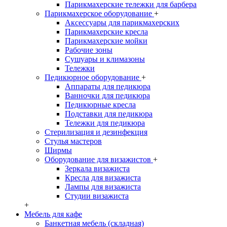
Парикмахерские тележки для барбера
Парикмахерское оборудование
+
Аксессуары для парикмахерских
Парикмахерские кресла
Парикмахерские мойки
Рабочие зоны
Сушуары и климазоны
Тележки
Педикюрное оборудование
+
Аппараты для педикюра
Ванночки для педикюра
Педикюрные кресла
Подставки для педикюра
Тележки для педикюра
Стерилизация и дезинфекция
Стулья мастеров
Ширмы
Оборудование для визажистов
+
Зеркала визажиста
Кресла для визажиста
Лампы для визажиста
Студии визажиста
+
Мебель для кафе
Банкетная мебель (складная)