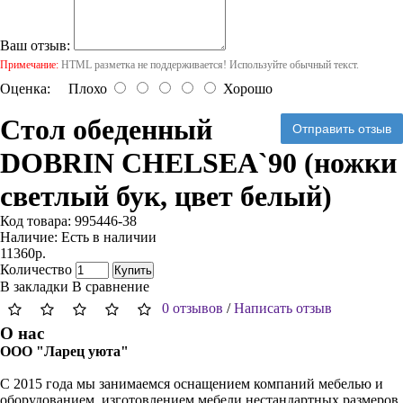
Ваш отзыв:
Примечание:
HTML разметка не поддерживается! Используйте обычный текст.
Оценка:
Плохо
Хорошо
Стол обеденный
Отправить отзыв
DOBRIN CHELSEA`90 (ножки
светлый бук, цвет белый)
Код товара:
995446-38
Наличие:
Есть в наличии
11360р.
Количество
Купить
В закладки
В сравнение
0 отзывов
/
Написать отзыв
О нас
ООО "Ларец уюта"
С 2015 года мы занимаемся оснащением компаний мебелью и
оборудованием, изготовлением мебели нестандартных размеров.