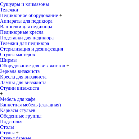
Сушуары и климазоны
Тележки
Педикюрное оборудование
+
Аппараты для педикюра
Ванночки для педикюра
Педикюрные кресла
Подставки для педикюра
Тележки для педикюра
Стерилизация и дезинфекция
Стулья мастеров
Ширмы
Оборудование для визажистов
+
Зеркала визажиста
Кресла для визажиста
Лампы для визажиста
Студии визажиста
+
Мебель для кафе
Банкетная мебель (складная)
Каркасы стульев
Обеденные группы
Подстолья
Столы
Стулья
+
Стулья барные