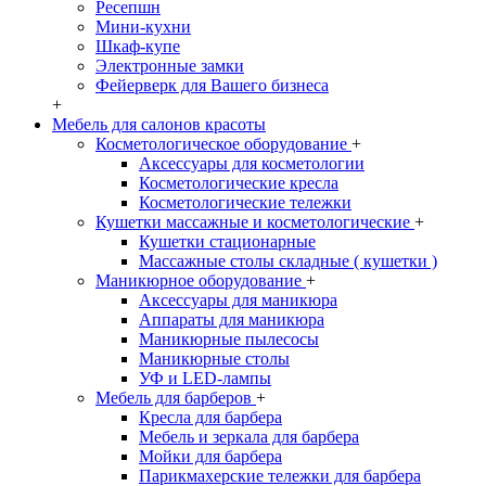
Ресепшн
Мини-кухни
Шкаф-купе
Электронные замки
Фейерверк для Вашего бизнеса
+
Мебель для салонов красоты
Косметологическое оборудование
+
Аксессуары для косметологии
Косметологические кресла
Косметологические тележки
Кушетки массажные и косметологические
+
Кушетки стационарные
Массажные столы складные ( кушетки )
Маникюрное оборудование
+
Аксессуары для маникюра
Аппараты для маникюра
Маникюрные пылесосы
Маникюрные столы
УФ и LED-лампы
Мебель для барберов
+
Кресла для барбера
Мебель и зеркала для барбера
Мойки для барбера
Парикмахерские тележки для барбера