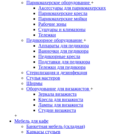
Парикмахерское оборудование
+
Аксессуары для парикмахерских
Парикмахерские кресла
Парикмахерские мойки
Рабочие зоны
Сушуары и климазоны
Тележки
Педикюрное оборудование
+
Аппараты для педикюра
Ванночки для педикюра
Педикюрные кресла
Подставки для педикюра
Тележки для педикюра
Стерилизация и дезинфекция
Стулья мастеров
Ширмы
Оборудование для визажистов
+
Зеркала визажиста
Кресла для визажиста
Лампы для визажиста
Студии визажиста
+
Мебель для кафе
Банкетная мебель (складная)
Каркасы стульев