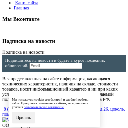
Карта сайта
Главная
Мы Вконтакте
Подписка на новости
Подписка на новости
Подпишитесь на новости и будьте в курсе последних
обновлений.
Вся представленная на сайте информация, касающаяся
технических характеристик, наличия на складе, стоимости
товаров, носит информационный характер и ни при каких
условиях не является публичной офертой, определяемой
положениями Статьи 437(2) Гражданского кодекса РФ.
Мы используем cookies для быстрой и удобной работы
сайта. Продолжая пользоваться сайтом, вы принимаете
условия
пользовательское соглашение
.
8 (904) 257-64-64
600017, г.Владимир, ул. Мира, д.26, цоколь,
пом.4
Принять
ООО "Ларец уюта" © 2015-2021