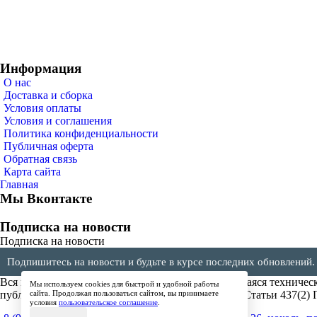
Информация
О нас
Доставка и сборка
Условия оплаты
Условия и соглашения
Политика конфиденциальности
Публичная оферта
Обратная связь
Карта сайта
Главная
Мы Вконтакте
Подписка на новости
Подписка на новости
Подпишитесь на новости и будьте в курсе последних обновлений.
Вся представленная на сайте информация, касающаяся техническ
Мы используем cookies для быстрой и удобной работы
публичной офертой, определяемой положениями Статьи 437(2) 
сайта. Продолжая пользоваться сайтом, вы принимаете
условия
пользовательское соглашение
.