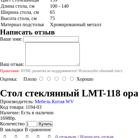
Длина стола, см
100 - 140
Ширина стола, см
65
Высота стола, см
75
Материал подстолья
Хромированный металл
Написать отзыв
Ваше имя:
Ваш отзыв:
Примечание:
HTML разметка не поддерживается! Используйте обычный текст.
Оценка:
Плохо
Хорошо
Стол стеклянный LMT-118 ор
Производитель:
Мебель Китая WV
Код товара:
1194-03
Наличие:
Есть в наличии
16980р.
Количество
Купить
В закладки
В сравнение
0 отзывов
/
Написать отзыв