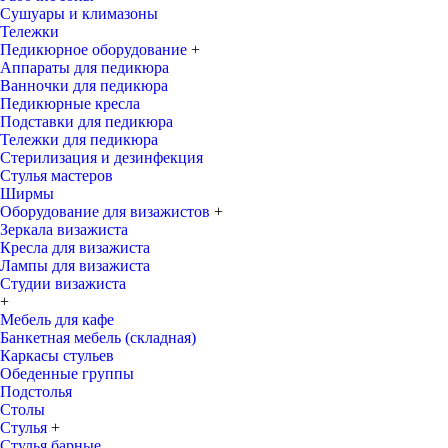
Сушуары и климазоны
Тележки
Педикюрное оборудование
+
Аппараты для педикюра
Ванночки для педикюра
Педикюрные кресла
Подставки для педикюра
Тележки для педикюра
Стерилизация и дезинфекция
Стулья мастеров
Ширмы
Оборудование для визажистов
+
Зеркала визажиста
Кресла для визажиста
Лампы для визажиста
Студии визажиста
+
Мебель для кафе
Банкетная мебель (складная)
Каркасы стульев
Обеденные группы
Подстолья
Столы
Стулья
+
Стулья барные