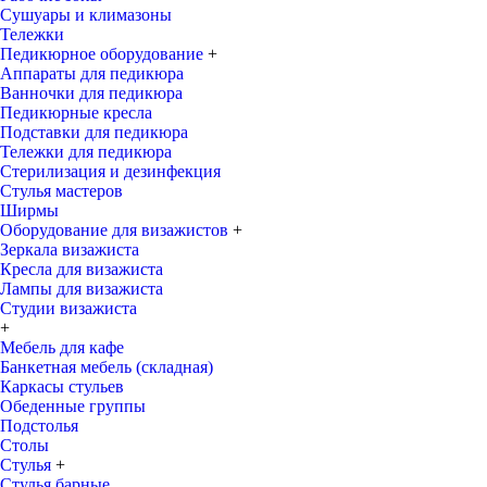
Сушуары и климазоны
Тележки
Педикюрное оборудование
+
Аппараты для педикюра
Ванночки для педикюра
Педикюрные кресла
Подставки для педикюра
Тележки для педикюра
Стерилизация и дезинфекция
Стулья мастеров
Ширмы
Оборудование для визажистов
+
Зеркала визажиста
Кресла для визажиста
Лампы для визажиста
Студии визажиста
+
Мебель для кафе
Банкетная мебель (складная)
Каркасы стульев
Обеденные группы
Подстолья
Столы
Стулья
+
Стулья барные