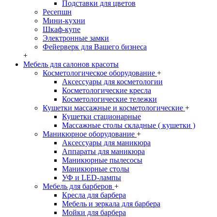
Подставки для цветов
Ресепшн
Мини-кухни
Шкаф-купе
Электронные замки
Фейерверк для Вашего бизнеса
+
Мебель для салонов красоты
Косметологическое оборудование
+
Аксессуары для косметологии
Косметологические кресла
Косметологические тележки
Кушетки массажные и косметологические
+
Кушетки стационарные
Массажные столы складные ( кушетки )
Маникюрное оборудование
+
Аксессуары для маникюра
Аппараты для маникюра
Маникюрные пылесосы
Маникюрные столы
УФ и LED-лампы
Мебель для барберов
+
Кресла для барбера
Мебель и зеркала для барбера
Мойки для барбера