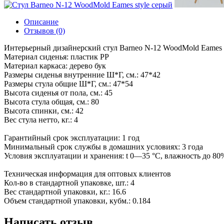
Описание
Отзывов (0)
Интерьерный дизайнерский стул Barneo N-12 WoodMold Eames s
Материал сиденья: пластик PP
Материал каркаса: дерево бук
Размеры сиденья внутренние Ш*Г, см.: 47*42
Размеры стула общие Ш*Г, см.: 47*54
Высота сиденья от пола, см.: 45
Высота стула общая, см.: 80
Высота спинки, см.: 42
Вес стула нетто, кг.: 4
Гарантийный срок эксплуатации: 1 год
Минимальный срок службы в домашних условиях: 3 года
Условия эксплуатации и хранения: t 0—35 °С, влажность до 80%
Техническая информация для оптовых клиентов
Кол-во в стандартной упаковке, шт.: 4
Вес стандартной упаковки, кг.: 16.6
Объем стандартной упаковки, кубм.: 0.184
Написать отзыв