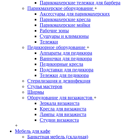
Парикмахерские тележки для барбера
Парикмахерское оборудование
+
Аксессуары для парикмахерских
Парикмахерские кресла
Парикмахерские мойки
Рабочие зоны
Сушуары и климазоны
Тележки
Педикюрное оборудование
+
Аппараты для педикюра
Ванночки для педикюра
Педикюрные кресла
Подставки для педикюра
Тележки для педикюра
Стерилизация и дезинфекция
Стулья мастеров
Ширмы
Оборудование для визажистов
+
Зеркала визажиста
Кресла для визажиста
Лампы для визажиста
Студии визажиста
+
Мебель для кафе
Банкетная мебель (складная)