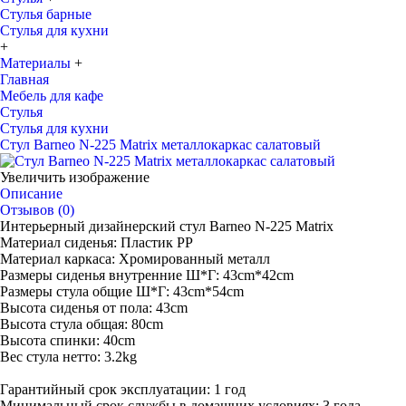
Стулья барные
Стулья для кухни
+
Материалы
+
Главная
Мебель для кафе
Стулья
Стулья для кухни
Стул Barneo N-225 Matrix металлокаркас салатовый
Увеличить изображение
Описание
Отзывов (0)
Интерьерный дизайнерский стул Barneo N-225 Matrix
Материал сиденья: Пластик PP
Материал каркаса: Хромированный металл
Размеры сиденья внутренние Ш*Г: 43cm*42cm
Размеры стула общие Ш*Г: 43cm*54cm
Высота сиденья от пола: 43cm
Высота стула общая: 80cm
Высота спинки: 40cm
Вес стула нетто: 3.2kg
Гарантийный срок эксплуатации: 1 год
Минимальный срок службы в домашних условиях: 3 года