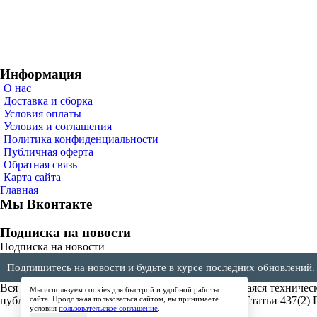
Информация
О нас
Доставка и сборка
Условия оплаты
Условия и соглашения
Политика конфиденциальности
Публичная оферта
Обратная связь
Карта сайта
Главная
Мы Вконтакте
Подписка на новости
Подписка на новости
Подпишитесь на новости и будьте в курсе последних обновлений.
Вся представленная на сайте информация, касающаяся техническ
Мы используем cookies для быстрой и удобной работы
публичной офертой, определяемой положениями Статьи 437(2) 
сайта. Продолжая пользоваться сайтом, вы принимаете
условия
пользовательское соглашение
.