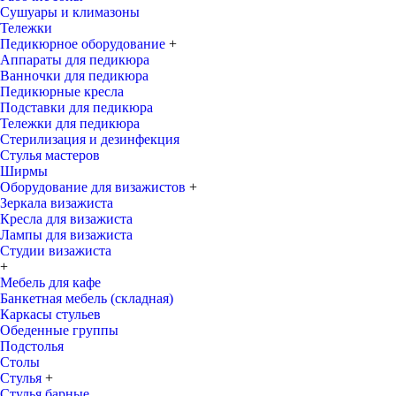
Сушуары и климазоны
Тележки
Педикюрное оборудование
+
Аппараты для педикюра
Ванночки для педикюра
Педикюрные кресла
Подставки для педикюра
Тележки для педикюра
Стерилизация и дезинфекция
Стулья мастеров
Ширмы
Оборудование для визажистов
+
Зеркала визажиста
Кресла для визажиста
Лампы для визажиста
Студии визажиста
+
Мебель для кафе
Банкетная мебель (складная)
Каркасы стульев
Обеденные группы
Подстолья
Столы
Стулья
+
Стулья барные