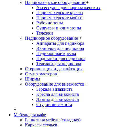
Парикмахерское оборудование
+
Аксессуары для парикмахерских
Парикмахерские кресла
Парикмахерские мойки
Рабочие зоны
Сушуары и климазоны
Тележки
Педикюрное оборудование
+
Аппараты для педикюра
Ванночки для педикюра
Педикюрные кресла
Подставки для педикюра
Тележки для педикюра
Стерилизация и дезинфекция
Стулья мастеров
Ширмы
Оборудование для визажистов
+
Зеркала визажиста
Кресла для визажиста
Лампы для визажиста
Студии визажиста
+
Мебель для кафе
Банкетная мебель (складная)
Каркасы стульев