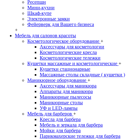
Ресепшн
Мини-кухни
Шкаф-купе
Электронные замки
Фейерверк для Вашего бизнеса
+
Мебель для салонов красоты
Косметологическое оборудование
+
Аксессуары для косметологии
Косметологические кресла
Косметологические тележки
Кушетки массажные и косметологические
+
Кушетки стационарные
Массажные столы складные ( кушетки )
Маникюрное оборудование
+
Аксессуары для маникюра
Аппараты для маникюра
Маникюрные пылесосы
Маникюрные столы
УФ и LED-лампы
Мебель для барберов
+
Кресла для барбера
Мебель и зеркала для барбера
Мойки для барбера
Парикмахерские тележки для барбера