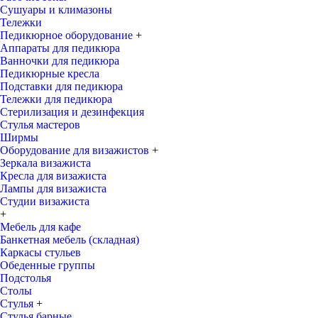
Сушуары и климазоны
Тележки
Педикюрное оборудование
+
Аппараты для педикюра
Ванночки для педикюра
Педикюрные кресла
Подставки для педикюра
Тележки для педикюра
Стерилизация и дезинфекция
Стулья мастеров
Ширмы
Оборудование для визажистов
+
Зеркала визажиста
Кресла для визажиста
Лампы для визажиста
Студии визажиста
+
Мебель для кафе
Банкетная мебель (складная)
Каркасы стульев
Обеденные группы
Подстолья
Столы
Стулья
+
Стулья барные