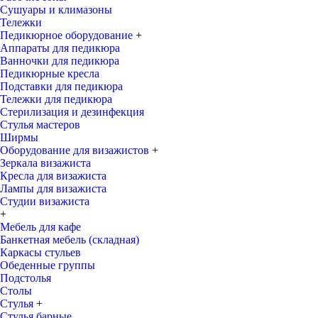
Сушуары и климазоны
Тележки
Педикюрное оборудование
+
Аппараты для педикюра
Ванночки для педикюра
Педикюрные кресла
Подставки для педикюра
Тележки для педикюра
Стерилизация и дезинфекция
Стулья мастеров
Ширмы
Оборудование для визажистов
+
Зеркала визажиста
Кресла для визажиста
Лампы для визажиста
Студии визажиста
+
Мебель для кафе
Банкетная мебель (складная)
Каркасы стульев
Обеденные группы
Подстолья
Столы
Стулья
+
Стулья барные