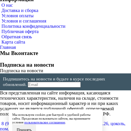
О нас
Доставка и сборка
Условия оплаты
Условия и соглашения
Политика конфиденциальности
Публичная оферта
Обратная связь
Карта сайта
Главная
Мы Вконтакте
Подписка на новости
Подписка на новости
Подпишитесь на новости и будьте в курсе последних
обновлений.
Вся представленная на сайте информация, касающаяся
технических характеристик, наличия на складе, стоимости
товаров, носит информационный характер и ни при каких
условиях не является публичной офертой, определяемой
положениями Статьи 437(2) Гражданского кодекса РФ.
Мы используем cookies для быстрой и удобной работы
сайта. Продолжая пользоваться сайтом, вы принимаете
условия
пользовательское соглашение
.
8 (904) 257-64-64
600017, г.Владимир, ул. Мира, д.26, цоколь,
пом.4
Принять