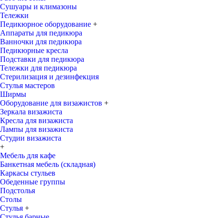
Сушуары и климазоны
Тележки
Педикюрное оборудование
+
Аппараты для педикюра
Ванночки для педикюра
Педикюрные кресла
Подставки для педикюра
Тележки для педикюра
Стерилизация и дезинфекция
Стулья мастеров
Ширмы
Оборудование для визажистов
+
Зеркала визажиста
Кресла для визажиста
Лампы для визажиста
Студии визажиста
+
Мебель для кафе
Банкетная мебель (складная)
Каркасы стульев
Обеденные группы
Подстолья
Столы
Стулья
+
Стулья барные