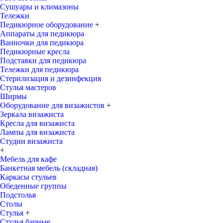
Сушуары и климазоны
Тележки
Педикюрное оборудование
+
Аппараты для педикюра
Ванночки для педикюра
Педикюрные кресла
Подставки для педикюра
Тележки для педикюра
Стерилизация и дезинфекция
Стулья мастеров
Ширмы
Оборудование для визажистов
+
Зеркала визажиста
Кресла для визажиста
Лампы для визажиста
Студии визажиста
+
Мебель для кафе
Банкетная мебель (складная)
Каркасы стульев
Обеденные группы
Подстолья
Столы
Стулья
+
Стулья барные