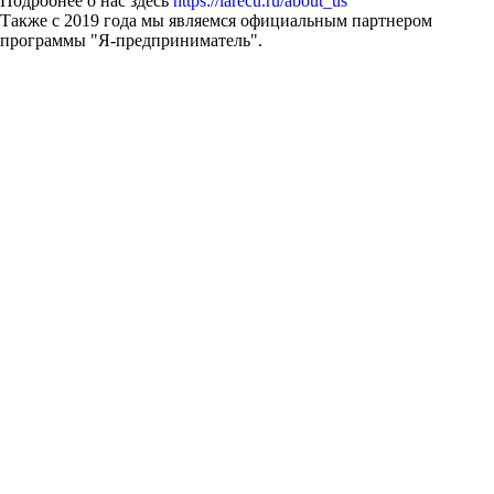
Подробнее о нас здесь
https://larecu.ru/about_us
Также с 2019 года мы являемся официальным партнером
программы "Я-предприниматель".