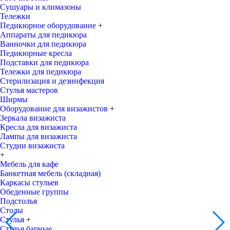
Сушуары и климазоны
Тележки
Педикюрное оборудование
+
Аппараты для педикюра
Ванночки для педикюра
Педикюрные кресла
Подставки для педикюра
Тележки для педикюра
Стерилизация и дезинфекция
Стулья мастеров
Ширмы
Оборудование для визажистов
+
Зеркала визажиста
Кресла для визажиста
Лампы для визажиста
Студии визажиста
+
Мебель для кафе
Банкетная мебель (складная)
Каркасы стульев
Обеденные группы
Подстолья
Столы
Стулья
+
Стулья барные