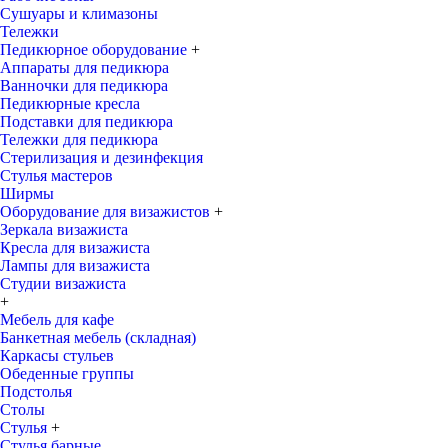
Сушуары и климазоны
Тележки
Педикюрное оборудование
+
Аппараты для педикюра
Ванночки для педикюра
Педикюрные кресла
Подставки для педикюра
Тележки для педикюра
Стерилизация и дезинфекция
Стулья мастеров
Ширмы
Оборудование для визажистов
+
Зеркала визажиста
Кресла для визажиста
Лампы для визажиста
Студии визажиста
+
Мебель для кафе
Банкетная мебель (складная)
Каркасы стульев
Обеденные группы
Подстолья
Столы
Стулья
+
Стулья барные