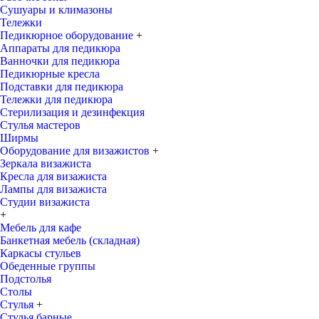
Сушуары и климазоны
Тележки
Педикюрное оборудование
+
Аппараты для педикюра
Ванночки для педикюра
Педикюрные кресла
Подставки для педикюра
Тележки для педикюра
Стерилизация и дезинфекция
Стулья мастеров
Ширмы
Оборудование для визажистов
+
Зеркала визажиста
Кресла для визажиста
Лампы для визажиста
Студии визажиста
+
Мебель для кафе
Банкетная мебель (складная)
Каркасы стульев
Обеденные группы
Подстолья
Столы
Стулья
+
Стулья барные