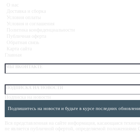
О нас
Доставка и сборка
Условия оплаты
Условия и соглашения
Политика конфиденциальности
Публичная оферта
Обратная связь
Карта сайта
Главная
МЫ ВКОНТАКТЕ
ПОДПИСКА НА НОВОСТИ
Подписка на новости
Подпишитесь на новости и будьте в курсе последних обновлени
Вся представленная на сайте информация, касающаяся техниче
не является публичной офертой, определяемой положениями С