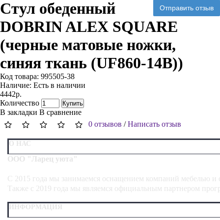
Стул обеденный
Отправить отзыв
DOBRIN ALEX SQUARE
(черные матовые ножки,
синяя ткань (UF860-14B))
Код товара:
995505-38
Наличие:
Есть в наличии
4442р.
Количество
Купить
В закладки
В сравнение
0 отзывов
/
Написать отзыв
О НАС
ООО "Ларец уюта"
С 2015 года мы занимаемся оснащением компаний мебелью и о
Также с 2019 года мы являемся официальным партнером про
ИНФОРМАЦИЯ