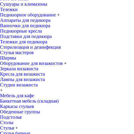
Сушуары и климазоны
Тележки
Педикюрное оборудование
+
Аппараты для педикюра
Ванночки для педикюра
Педикюрные кресла
Подставки для педикюра
Тележки для педикюра
Стерилизация и дезинфекция
Стулья мастеров
Ширмы
Оборудование для визажистов
+
Зеркала визажиста
Кресла для визажиста
Лампы для визажиста
Студии визажиста
+
Мебель для кафе
Банкетная мебель (складная)
Каркасы стульев
Обеденные группы
Подстолья
Столы
Стулья
+
Стулья барные