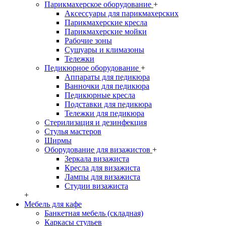
Парикмахерское оборудование
+
Аксессуары для парикмахерских
Парикмахерские кресла
Парикмахерские мойки
Рабочие зоны
Сушуары и климазоны
Тележки
Педикюрное оборудование
+
Аппараты для педикюра
Ванночки для педикюра
Педикюрные кресла
Подставки для педикюра
Тележки для педикюра
Стерилизация и дезинфекция
Стулья мастеров
Ширмы
Оборудование для визажистов
+
Зеркала визажиста
Кресла для визажиста
Лампы для визажиста
Студии визажиста
+
Мебель для кафе
Банкетная мебель (складная)
Каркасы стульев