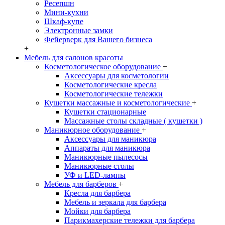
Ресепшн
Мини-кухни
Шкаф-купе
Электронные замки
Фейерверк для Вашего бизнеса
+
Мебель для салонов красоты
Косметологическое оборудование
+
Аксессуары для косметологии
Косметологические кресла
Косметологические тележки
Кушетки массажные и косметологические
+
Кушетки стационарные
Массажные столы складные ( кушетки )
Маникюрное оборудование
+
Аксессуары для маникюра
Аппараты для маникюра
Маникюрные пылесосы
Маникюрные столы
УФ и LED-лампы
Мебель для барберов
+
Кресла для барбера
Мебель и зеркала для барбера
Мойки для барбера
Парикмахерские тележки для барбера