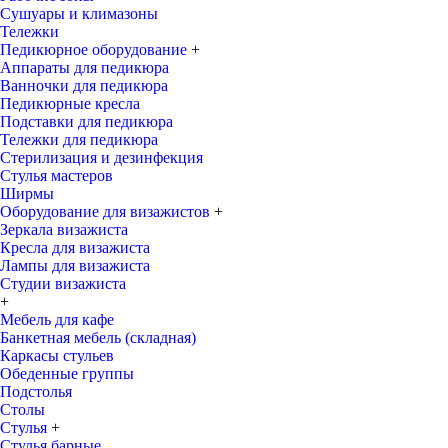
Сушуары и климазоны
Тележки
Педикюрное оборудование
+
Аппараты для педикюра
Ванночки для педикюра
Педикюрные кресла
Подставки для педикюра
Тележки для педикюра
Стерилизация и дезинфекция
Стулья мастеров
Ширмы
Оборудование для визажистов
+
Зеркала визажиста
Кресла для визажиста
Лампы для визажиста
Студии визажиста
+
Мебель для кафе
Банкетная мебель (складная)
Каркасы стульев
Обеденные группы
Подстолья
Столы
Стулья
+
Стулья барные