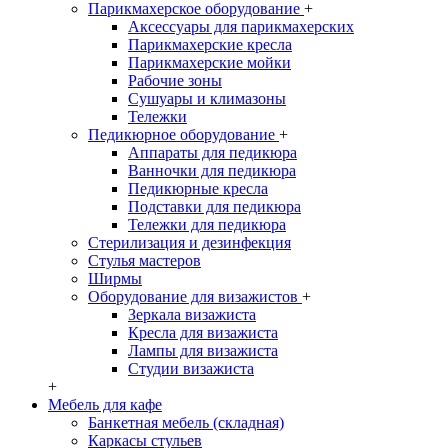
Парикмахерское оборудование
+
Аксессуары для парикмахерских
Парикмахерские кресла
Парикмахерские мойки
Рабочие зоны
Сушуары и климазоны
Тележки
Педикюрное оборудование
+
Аппараты для педикюра
Ванночки для педикюра
Педикюрные кресла
Подставки для педикюра
Тележки для педикюра
Стерилизация и дезинфекция
Стулья мастеров
Ширмы
Оборудование для визажистов
+
Зеркала визажиста
Кресла для визажиста
Лампы для визажиста
Студии визажиста
+
Мебель для кафе
Банкетная мебель (складная)
Каркасы стульев