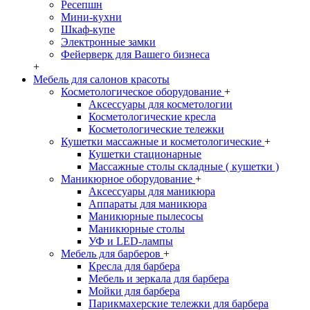
Ресепшн
Мини-кухни
Шкаф-купе
Электронные замки
Фейерверк для Вашего бизнеса
+
Мебель для салонов красоты
Косметологическое оборудование
+
Аксессуары для косметологии
Косметологические кресла
Косметологические тележки
Кушетки массажные и косметологические
+
Кушетки стационарные
Массажные столы складные ( кушетки )
Маникюрное оборудование
+
Аксессуары для маникюра
Аппараты для маникюра
Маникюрные пылесосы
Маникюрные столы
УФ и LED-лампы
Мебель для барберов
+
Кресла для барбера
Мебель и зеркала для барбера
Мойки для барбера
Парикмахерские тележки для барбера