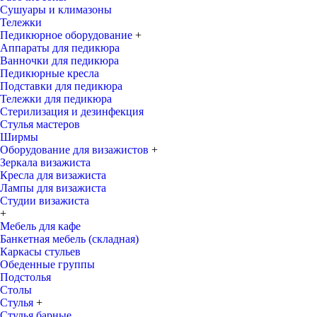
Сушуары и климазоны
Тележки
Педикюрное оборудование
+
Аппараты для педикюра
Ванночки для педикюра
Педикюрные кресла
Подставки для педикюра
Тележки для педикюра
Стерилизация и дезинфекция
Стулья мастеров
Ширмы
Оборудование для визажистов
+
Зеркала визажиста
Кресла для визажиста
Лампы для визажиста
Студии визажиста
+
Мебель для кафе
Банкетная мебель (складная)
Каркасы стульев
Обеденные группы
Подстолья
Столы
Стулья
+
Стулья барные