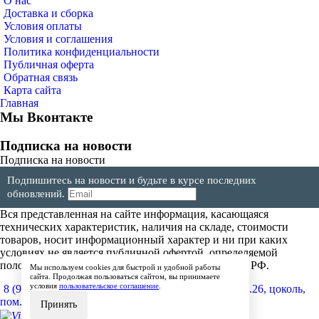
О нас
Доставка и сборка
Условия оплаты
Условия и соглашения
Политика конфиденциальности
Публичная оферта
Обратная связь
Карта сайта
Главная
Мы Вконтакте
Подписка на новости
Подписка на новости
Подпишитесь на новости и будьте в курсе последних
обновлений.
Вся представленная на сайте информация, касающаяся
технических характеристик, наличия на складе, стоимости
товаров, носит информационный характер и ни при каких
условиях не является публичной офертой, определяемой
положениями Статьи 437(2) Гражданского кодекса РФ.
Мы используем cookies для быстрой и удобной работы
сайта. Продолжая пользоваться сайтом, вы принимаете
условия
пользовательское соглашение
.
8 (904) 257-64-64
600017, г.Владимир, ул. Мира, д.26, цоколь,
пом.4
Принять