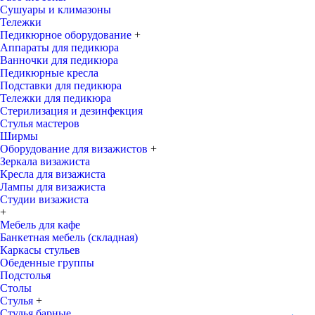
Сушуары и климазоны
Тележки
Педикюрное оборудование
+
Аппараты для педикюра
Ванночки для педикюра
Педикюрные кресла
Подставки для педикюра
Тележки для педикюра
Стерилизация и дезинфекция
Стулья мастеров
Ширмы
Оборудование для визажистов
+
Зеркала визажиста
Кресла для визажиста
Лампы для визажиста
Студии визажиста
+
Мебель для кафе
Банкетная мебель (складная)
Каркасы стульев
Обеденные группы
Подстолья
Столы
Стулья
+
Стулья барные