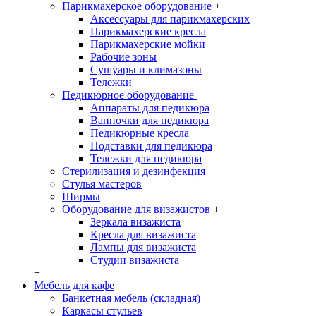
Парикмахерское оборудование
+
Аксессуары для парикмахерских
Парикмахерские кресла
Парикмахерские мойки
Рабочие зоны
Сушуары и климазоны
Тележки
Педикюрное оборудование
+
Аппараты для педикюра
Ванночки для педикюра
Педикюрные кресла
Подставки для педикюра
Тележки для педикюра
Стерилизация и дезинфекция
Стулья мастеров
Ширмы
Оборудование для визажистов
+
Зеркала визажиста
Кресла для визажиста
Лампы для визажиста
Студии визажиста
+
Мебель для кафе
Банкетная мебель (складная)
Каркасы стульев