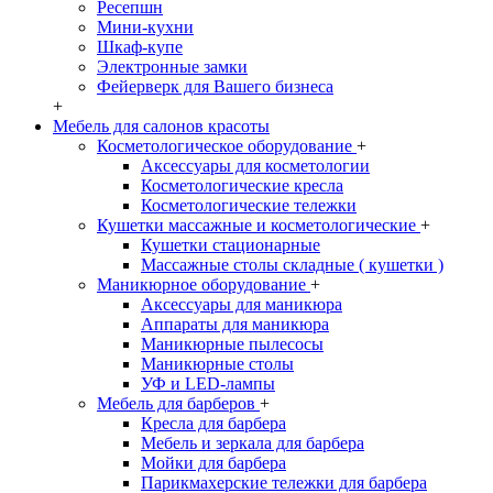
Ресепшн
Мини-кухни
Шкаф-купе
Электронные замки
Фейерверк для Вашего бизнеса
+
Мебель для салонов красоты
Косметологическое оборудование
+
Аксессуары для косметологии
Косметологические кресла
Косметологические тележки
Кушетки массажные и косметологические
+
Кушетки стационарные
Массажные столы складные ( кушетки )
Маникюрное оборудование
+
Аксессуары для маникюра
Аппараты для маникюра
Маникюрные пылесосы
Маникюрные столы
УФ и LED-лампы
Мебель для барберов
+
Кресла для барбера
Мебель и зеркала для барбера
Мойки для барбера
Парикмахерские тележки для барбера