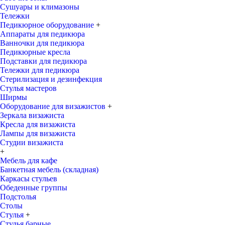
Сушуары и климазоны
Тележки
Педикюрное оборудование
+
Аппараты для педикюра
Ванночки для педикюра
Педикюрные кресла
Подставки для педикюра
Тележки для педикюра
Стерилизация и дезинфекция
Стулья мастеров
Ширмы
Оборудование для визажистов
+
Зеркала визажиста
Кресла для визажиста
Лампы для визажиста
Студии визажиста
+
Мебель для кафе
Банкетная мебель (складная)
Каркасы стульев
Обеденные группы
Подстолья
Столы
Стулья
+
Стулья барные