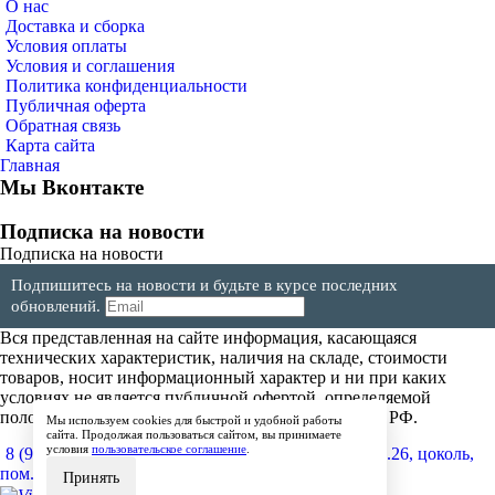
О нас
Доставка и сборка
Условия оплаты
Условия и соглашения
Политика конфиденциальности
Публичная оферта
Обратная связь
Карта сайта
Главная
Мы Вконтакте
Подписка на новости
Подписка на новости
Подпишитесь на новости и будьте в курсе последних
обновлений.
Вся представленная на сайте информация, касающаяся
технических характеристик, наличия на складе, стоимости
товаров, носит информационный характер и ни при каких
условиях не является публичной офертой, определяемой
положениями Статьи 437(2) Гражданского кодекса РФ.
Мы используем cookies для быстрой и удобной работы
сайта. Продолжая пользоваться сайтом, вы принимаете
условия
пользовательское соглашение
.
8 (904) 257-64-64
600017, г.Владимир, ул. Мира, д.26, цоколь,
пом.4
Принять