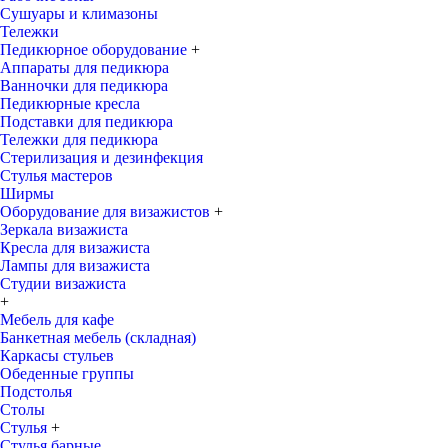
Сушуары и климазоны
Тележки
Педикюрное оборудование
+
Аппараты для педикюра
Ванночки для педикюра
Педикюрные кресла
Подставки для педикюра
Тележки для педикюра
Стерилизация и дезинфекция
Стулья мастеров
Ширмы
Оборудование для визажистов
+
Зеркала визажиста
Кресла для визажиста
Лампы для визажиста
Студии визажиста
+
Мебель для кафе
Банкетная мебель (складная)
Каркасы стульев
Обеденные группы
Подстолья
Столы
Стулья
+
Стулья барные