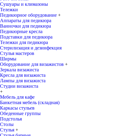
Сушуары и климазоны
Тележки
Педикюрное оборудование
+
Аппараты для педикюра
Ванночки для педикюра
Педикюрные кресла
Подставки для педикюра
Тележки для педикюра
Стерилизация и дезинфекция
Стулья мастеров
Ширмы
Оборудование для визажистов
+
Зеркала визажиста
Кресла для визажиста
Лампы для визажиста
Студии визажиста
+
Мебель для кафе
Банкетная мебель (складная)
Каркасы стульев
Обеденные группы
Подстолья
Столы
Стулья
+
Стулья барные