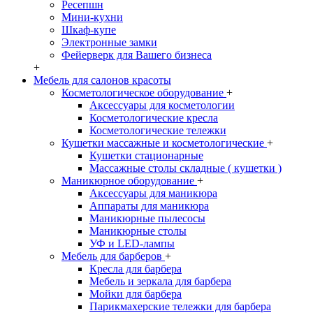
Ресепшн
Мини-кухни
Шкаф-купе
Электронные замки
Фейерверк для Вашего бизнеса
+
Мебель для салонов красоты
Косметологическое оборудование
+
Аксессуары для косметологии
Косметологические кресла
Косметологические тележки
Кушетки массажные и косметологические
+
Кушетки стационарные
Массажные столы складные ( кушетки )
Маникюрное оборудование
+
Аксессуары для маникюра
Аппараты для маникюра
Маникюрные пылесосы
Маникюрные столы
УФ и LED-лампы
Мебель для барберов
+
Кресла для барбера
Мебель и зеркала для барбера
Мойки для барбера
Парикмахерские тележки для барбера