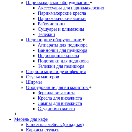
Парикмахерское оборудование
+
Аксессуары для парикмахерских
Парикмахерские кресла
Парикмахерские мойки
Рабочие зоны
Сушуары и климазоны
Тележки
Педикюрное оборудование
+
Аппараты для педикюра
Ванночки для педикюра
Педикюрные кресла
Подставки для педикюра
Тележки для педикюра
Стерилизация и дезинфекция
Стулья мастеров
Ширмы
Оборудование для визажистов
+
Зеркала визажиста
Кресла для визажиста
Лампы для визажиста
Студии визажиста
+
Мебель для кафе
Банкетная мебель (складная)
Каркасы стульев