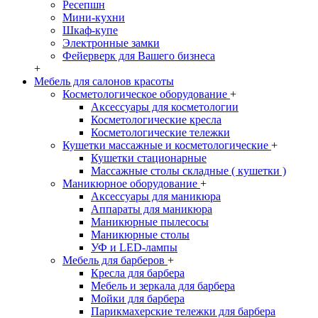
Ресепшн
Мини-кухни
Шкаф-купе
Электронные замки
Фейерверк для Вашего бизнеса
+
Мебель для салонов красоты
Косметологическое оборудование
+
Аксессуары для косметологии
Косметологические кресла
Косметологические тележки
Кушетки массажные и косметологические
+
Кушетки стационарные
Массажные столы складные ( кушетки )
Маникюрное оборудование
+
Аксессуары для маникюра
Аппараты для маникюра
Маникюрные пылесосы
Маникюрные столы
УФ и LED-лампы
Мебель для барберов
+
Кресла для барбера
Мебель и зеркала для барбера
Мойки для барбера
Парикмахерские тележки для барбера