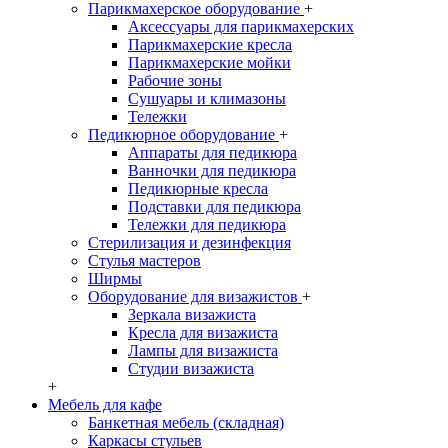
Парикмахерское оборудование
+
Аксессуары для парикмахерских
Парикмахерские кресла
Парикмахерские мойки
Рабочие зоны
Сушуары и климазоны
Тележки
Педикюрное оборудование
+
Аппараты для педикюра
Ванночки для педикюра
Педикюрные кресла
Подставки для педикюра
Тележки для педикюра
Стерилизация и дезинфекция
Стулья мастеров
Ширмы
Оборудование для визажистов
+
Зеркала визажиста
Кресла для визажиста
Лампы для визажиста
Студии визажиста
+
Мебель для кафе
Банкетная мебель (складная)
Каркасы стульев