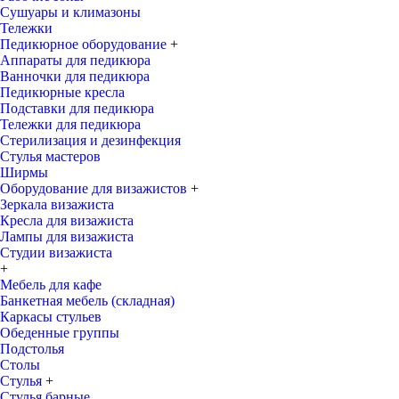
Сушуары и климазоны
Тележки
Педикюрное оборудование
+
Аппараты для педикюра
Ванночки для педикюра
Педикюрные кресла
Подставки для педикюра
Тележки для педикюра
Стерилизация и дезинфекция
Стулья мастеров
Ширмы
Оборудование для визажистов
+
Зеркала визажиста
Кресла для визажиста
Лампы для визажиста
Студии визажиста
+
Мебель для кафе
Банкетная мебель (складная)
Каркасы стульев
Обеденные группы
Подстолья
Столы
Стулья
+
Стулья барные