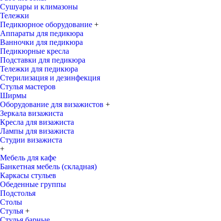
Сушуары и климазоны
Тележки
Педикюрное оборудование
+
Аппараты для педикюра
Ванночки для педикюра
Педикюрные кресла
Подставки для педикюра
Тележки для педикюра
Стерилизация и дезинфекция
Стулья мастеров
Ширмы
Оборудование для визажистов
+
Зеркала визажиста
Кресла для визажиста
Лампы для визажиста
Студии визажиста
+
Мебель для кафе
Банкетная мебель (складная)
Каркасы стульев
Обеденные группы
Подстолья
Столы
Стулья
+
Стулья барные