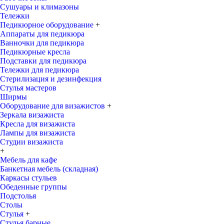
Сушуары и климазоны
Тележки
Педикюрное оборудование
+
Аппараты для педикюра
Ванночки для педикюра
Педикюрные кресла
Подставки для педикюра
Тележки для педикюра
Стерилизация и дезинфекция
Стулья мастеров
Ширмы
Оборудование для визажистов
+
Зеркала визажиста
Кресла для визажиста
Лампы для визажиста
Студии визажиста
+
Мебель для кафе
Банкетная мебель (складная)
Каркасы стульев
Обеденные группы
Подстолья
Столы
Стулья
+
Стулья барные