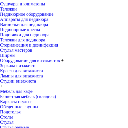
Сушуары и климазоны
Тележки
Педикюрное оборудование
+
Аппараты для педикюра
Ванночки для педикюра
Педикюрные кресла
Подставки для педикюра
Тележки для педикюра
Стерилизация и дезинфекция
Стулья мастеров
Ширмы
Оборудование для визажистов
+
Зеркала визажиста
Кресла для визажиста
Лампы для визажиста
Студии визажиста
+
Мебель для кафе
Банкетная мебель (складная)
Каркасы стульев
Обеденные группы
Подстолья
Столы
Стулья
+
Стулья барные