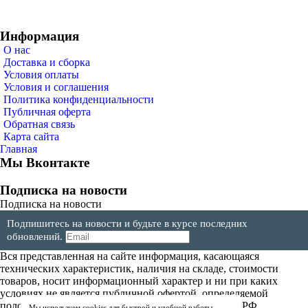
Информация
О нас
Доставка и сборка
Условия оплаты
Условия и соглашения
Политика конфиденциальности
Публичная оферта
Обратная связь
Карта сайта
Главная
Мы Вконтакте
Подписка на новости
Подписка на новости
Подпишитесь на новости и будьте в курсе последних
обновлений.
Вся представленная на сайте информация, касающаяся
технических характеристик, наличия на складе, стоимости
товаров, носит информационный характер и ни при каких
условиях не является публичной офертой, определяемой
положениями Статьи 437(2) Гражданского кодекса РФ.
Мы используем cookies для быстрой и удобной работы