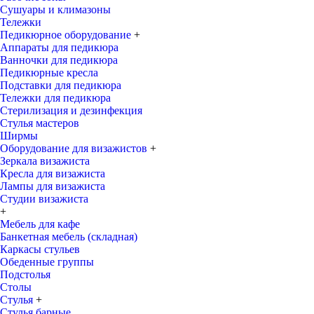
Сушуары и климазоны
Тележки
Педикюрное оборудование
+
Аппараты для педикюра
Ванночки для педикюра
Педикюрные кресла
Подставки для педикюра
Тележки для педикюра
Стерилизация и дезинфекция
Стулья мастеров
Ширмы
Оборудование для визажистов
+
Зеркала визажиста
Кресла для визажиста
Лампы для визажиста
Студии визажиста
+
Мебель для кафе
Банкетная мебель (складная)
Каркасы стульев
Обеденные группы
Подстолья
Столы
Стулья
+
Стулья барные