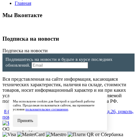
Главная
Мы Вконтакте
Подписка на новости
Подписка на новости
Подпишитесь на новости и будьте в курсе последних
обновлений.
Вся представленная на сайте информация, касающаяся
технических характеристик, наличия на складе, стоимости
товаров, носит информационный характер и ни при каких
условиях не является публичной офертой, определяемой
положениями Статьи 437(2) Гражданского кодекса РФ.
Мы используем cookies для быстрой и удобной работы
сайта. Продолжая пользоваться сайтом, вы принимаете
условия
пользовательское соглашение
.
8 (904) 257-64-64
600017, г.Владимир, ул. Мира, д.26, цоколь,
пом.4
Принять
ООО "Ларец уюта" © 2015-2021