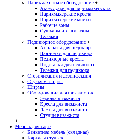
Парикмахерское оборудование
+
Аксессуары для парикмахерских
Парикмахерские кресла
Парикмахерские мойки
Рабочие зоны
Сушуары и климазоны
Тележки
Педикюрное оборудование
+
Аппараты для педикюра
Ванночки для педикюра
Педикюрные кресла
Подставки для педикюра
Тележки для педикюра
Стерилизация и дезинфекция
Стулья мастеров
Ширмы
Оборудование для визажистов
+
Зеркала визажиста
Кресла для визажиста
Лампы для визажиста
Студии визажиста
+
Мебель для кафе
Банкетная мебель (складная)
Каркасы стульев