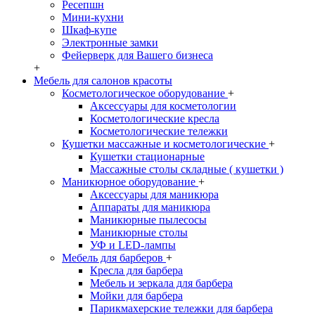
Ресепшн
Мини-кухни
Шкаф-купе
Электронные замки
Фейерверк для Вашего бизнеса
+
Мебель для салонов красоты
Косметологическое оборудование
+
Аксессуары для косметологии
Косметологические кресла
Косметологические тележки
Кушетки массажные и косметологические
+
Кушетки стационарные
Массажные столы складные ( кушетки )
Маникюрное оборудование
+
Аксессуары для маникюра
Аппараты для маникюра
Маникюрные пылесосы
Маникюрные столы
УФ и LED-лампы
Мебель для барберов
+
Кресла для барбера
Мебель и зеркала для барбера
Мойки для барбера
Парикмахерские тележки для барбера