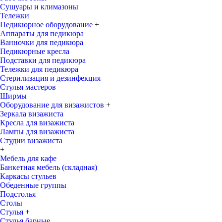
Сушуары и климазоны
Тележки
Педикюрное оборудование
+
Аппараты для педикюра
Ванночки для педикюра
Педикюрные кресла
Подставки для педикюра
Тележки для педикюра
Стерилизация и дезинфекция
Стулья мастеров
Ширмы
Оборудование для визажистов
+
Зеркала визажиста
Кресла для визажиста
Лампы для визажиста
Студии визажиста
+
Мебель для кафе
Банкетная мебель (складная)
Каркасы стульев
Обеденные группы
Подстолья
Столы
Стулья
+
Стулья барные