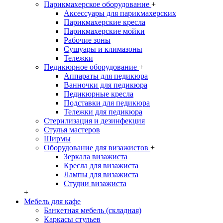
Парикмахерское оборудование
+
Аксессуары для парикмахерских
Парикмахерские кресла
Парикмахерские мойки
Рабочие зоны
Сушуары и климазоны
Тележки
Педикюрное оборудование
+
Аппараты для педикюра
Ванночки для педикюра
Педикюрные кресла
Подставки для педикюра
Тележки для педикюра
Стерилизация и дезинфекция
Стулья мастеров
Ширмы
Оборудование для визажистов
+
Зеркала визажиста
Кресла для визажиста
Лампы для визажиста
Студии визажиста
+
Мебель для кафе
Банкетная мебель (складная)
Каркасы стульев