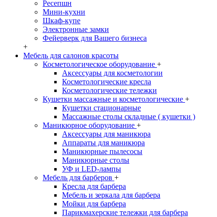
Ресепшн
Мини-кухни
Шкаф-купе
Электронные замки
Фейерверк для Вашего бизнеса
+
Мебель для салонов красоты
Косметологическое оборудование
+
Аксессуары для косметологии
Косметологические кресла
Косметологические тележки
Кушетки массажные и косметологические
+
Кушетки стационарные
Массажные столы складные ( кушетки )
Маникюрное оборудование
+
Аксессуары для маникюра
Аппараты для маникюра
Маникюрные пылесосы
Маникюрные столы
УФ и LED-лампы
Мебель для барберов
+
Кресла для барбера
Мебель и зеркала для барбера
Мойки для барбера
Парикмахерские тележки для барбера