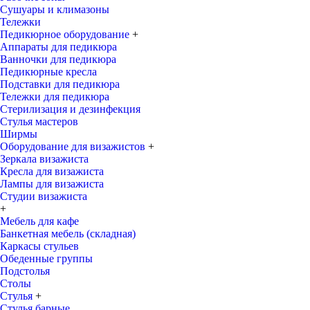
Сушуары и климазоны
Тележки
Педикюрное оборудование
+
Аппараты для педикюра
Ванночки для педикюра
Педикюрные кресла
Подставки для педикюра
Тележки для педикюра
Стерилизация и дезинфекция
Стулья мастеров
Ширмы
Оборудование для визажистов
+
Зеркала визажиста
Кресла для визажиста
Лампы для визажиста
Студии визажиста
+
Мебель для кафе
Банкетная мебель (складная)
Каркасы стульев
Обеденные группы
Подстолья
Столы
Стулья
+
Стулья барные