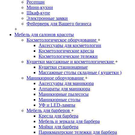
Ресепшн
Мини-кухни
Шкаф-купе
Электронные замки
Фейерверк для Вашего бизнеса
+
Мебель для салонов красоты
Косметологическое оборудование
+
Аксессуары для косметологии
Косметологические кресла
Косметологические тележки
Кушетки массажные и косметологические
+
Кушетки стационарные
Массажные столы складные ( кушетки )
Маникюрное оборудование
+
Аксессуары для маникюра
Аппараты для маникюра
Маникюрные пылесосы
Маникюрные столы
УФ и LED-лампы
Мебель для барберов
+
Кресла для барбера
Мебель и зеркала для барбера
Мойки для барбера
Парикмахерские тележки для барбера