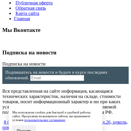
Публичная оферта
Обратная связь
Карта сайта
Главная
Мы Вконтакте
Подписка на новости
Подписка на новости
Подпишитесь на новости и будьте в курсе последних
обновлений.
Вся представленная на сайте информация, касающаяся
технических характеристик, наличия на складе, стоимости
товаров, носит информационный характер и ни при каких
условиях не является публичной офертой, определяемой
положениями Статьи 437(2) Гражданского кодекса РФ.
Мы используем cookies для быстрой и удобной работы
сайта. Продолжая пользоваться сайтом, вы принимаете
условия
пользовательское соглашение
.
8 (904) 257-64-64
600017, г.Владимир, ул. Мира, д.26, цоколь,
пом.4
Принять