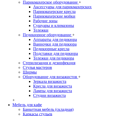
Парикмахерское оборудование
+
Аксессуары для парикмахерских
Парикмахерские кресла
Парикмахерские мойки
Рабочие зоны
Сушуары и климазоны
Тележки
Педикюрное оборудование
+
Аппараты для педикюра
Ванночки для педикюра
Педикюрные кресла
Подставки для педикюра
Тележки для педикюра
Стерилизация и дезинфекция
Стулья мастеров
Ширмы
Оборудование для визажистов
+
Зеркала визажиста
Кресла для визажиста
Лампы для визажиста
Студии визажиста
+
Мебель для кафе
Банкетная мебель (складная)
Каркасы стульев